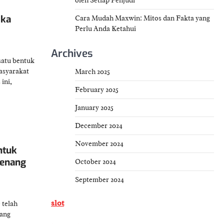
oleh Setiap Penjudi
ika
Cara Mudah Maxwin: Mitos dan Fakta yang
Perlu Anda Ketahui
Archives
satu bentuk
asyarakat
March 2025
ini,
February 2025
January 2025
December 2024
November 2024
ntuk
Menang
October 2024
September 2024
slot
e telah
yang