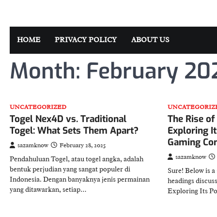
Skip
to
content
HOME
PRIVACY POLICY
ABOUT US
Month:
February 20
UNCATEGORIZED
UNCATEGORIZ
Togel Nex4D vs. Traditional
The Rise of
Togel: What Sets Them Apart?
Exploring It
Gaming Co
sazamknow
February 28, 2025
sazamknow
Pendahuluan Togel, atau togel angka, adalah
bentuk perjudian yang sangat populer di
Sure! Below is 
Indonesia. Dengan banyaknya jenis permainan
headings discus
yang ditawarkan, setiap…
Exploring Its Po