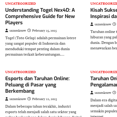
UNCATEGORIZED
UNCATEGORIZ
Understanding Togel Nex4D: A
Kisah Sukse
Comprehensive Guide for New
Inspirasi d
Players
sazamknow
sazamknow
February 25, 2025
Taruhan online t
hiburan yang pa
Togel (Toto Gelap) adalah permainan lotere
dunia. Dengan b
yang sangat populer di Indonesia dan
menawarkan be
menduduki tempat penting dalam dunia
permainan terkait keberuntungan.…
UNCATEGORIZED
UNCATEGORIZ
Esports dan Taruhan Online:
Taruhan On
Peluang di Pasar yang
Pengalaman
Berkembang
sazamknow
sazamknow
February 22, 2025
Dalam era digital
menjadi salah s
Dalam beberapa tahun terakhir, industri
semakin popule
esports telah menjadi salah satu sektor yang
internet…