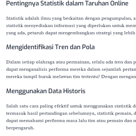
Pentingnya Statistik dalam Taruhan Online
Statistik adalah ilmu yang berkaitan dengan pengumpulan, an
statistik menyediakan informasi yang diperlukan untuk me
yang ada, petaruh dapat mengembangkan strategi yang lebi
Mengidentifikasi Tren dan Pola
Dalam setiap olahraga atau permainan, selalu ada tren dan po
dapat menganalisis performa mereka dalam sejumlah perta
mereka tampil buruk melawan tim tertentu? Dengan menganal
Menggunakan Data Historis
Salah satu cara paling efektif untuk menggunakan statistik 
termasuk hasil pertandingan sebelumnya, statistik pemain, 
dapat memahami performa masa lalu tim atau pemain dan me
berpengaruh.