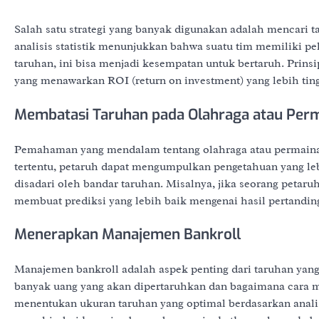
Salah satu strategi yang banyak digunakan adalah mencari ta
analisis statistik menunjukkan bahwa suatu tim memiliki p
taruhan, ini bisa menjadi kesempatan untuk bertaruh. Prinsi
yang menawarkan ROI (return on investment) yang lebih ting
Membatasi Taruhan pada Olahraga atau Perm
Pemahaman yang mendalam tentang olahraga atau permainan
tertentu, petaruh dapat mengumpulkan pengetahuan yang leb
disadari oleh bandar taruhan. Misalnya, jika seorang petar
membuat prediksi yang lebih baik mengenai hasil pertandinga
Menerapkan Manajemen Bankroll
Manajemen bankroll adalah aspek penting dari taruhan yang
banyak uang yang akan dipertaruhkan dan bagaimana cara m
menentukan ukuran taruhan yang optimal berdasarkan anali