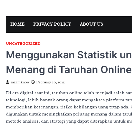
Skip
to
content
HOME
PRIVACY POLICY
ABOUT US
UNCATEGORIZED
Menggunakan Statistik u
Menang di Taruhan Online
sazamknow
February 20, 2025
Di era digital saat ini, taruhan online telah menjadi salah
teknologi, lebih banyak orang dapat mengakses platform 
memberikan kesenangan, risiko kehilangan uang tetap ada. 
digunakan untuk meningkatkan peluang menang dalam taruhan
metode analisis, dan strategi yang dapat diterapkan untuk 