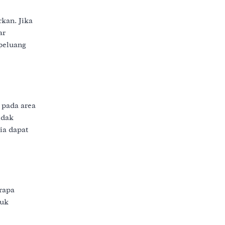
kan. Jika
ar
 peluang
 pada area
idak
ia dapat
rapa
tuk