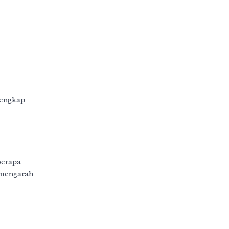
lengkap
berapa
t mengarah