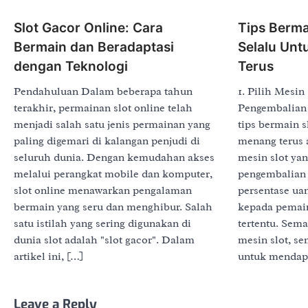
Slot Gacor Online: Cara
Tips Berma
Bermain dan Beradaptasi
Selalu Un
dengan Teknologi
Terus
Pendahuluan Dalam beberapa tahun
1. Pilih Mesin
terakhir, permainan slot online telah
Pengembalian 
menjadi salah satu jenis permainan yang
tips bermain s
paling digemari di kalangan penjudi di
menang terus
seluruh dunia. Dengan kemudahan akses
mesin slot yan
melalui perangkat mobile dan komputer,
pengembalian 
slot online menawarkan pengalaman
persentase ua
bermain yang seru dan menghibur. Salah
kepada pemai
satu istilah yang sering digunakan di
tertentu. Sem
dunia slot adalah "slot gacor". Dalam
mesin slot, s
artikel ini, […]
untuk mendap
Leave a Reply