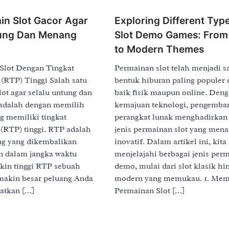
in Slot Gacor Agar
Exploring Different Type
tung Dan Menang
Slot Demo Games: From 
to Modern Themes
 Slot Dengan Tingkat
Permainan slot telah menjadi s
(RTP) Tinggi Salah satu
bentuk hiburan paling populer d
lot agar selalu untung dan
baik fisik maupun online. Den
 adalah dengan memilih
kemajuan teknologi, pengemba
g memiliki tingkat
perangkat lunak menghadirkan
(RTP) tinggi. RTP adalah
jenis permainan slot yang mena
ng yang dikembalikan
inovatif. Dalam artikel ini, kita
n dalam jangka waktu
menjelajahi berbagai jenis perm
akin tinggi RTP sebuah
demo, mulai dari slot klasik hi
emakin besar peluang Anda
modern yang memukau. 1. Me
atkan […]
Permainan Slot […]