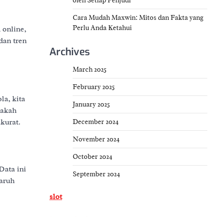
oleh Setiap Penjudi
Cara Mudah Maxwin: Mitos dan Fakta yang
Perlu Anda Ketahui
 online,
dan tren
Archives
March 2025
February 2025
la, kita
January 2025
pakah
December 2024
kurat.
November 2024
October 2024
Data ini
September 2024
taruh
slot