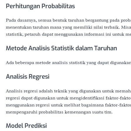
Perhitungan Probabilitas
Pada dasarnya, semua bentuk taruhan bergantung pada proba
menentukan taruhan mana yang memiliki nilai terbaik. Misa
statistik, petaruh dapat menggunakan informasi ini untuk 
Metode Analisis Statistik dalam Taruhan
Ada beberapa metode analisis statistik yang dapat digunaka
Analisis Regresi
Analisis regresi adalah teknik yang digunakan untuk memah
regresi dapat digunakan untuk mengidentifikasi faktor-fakt
menggunakan regresi untuk melihat bagaimana faktor-faktor
mempengaruhi probabilitas kemenangan suatu tim.
Model Prediksi