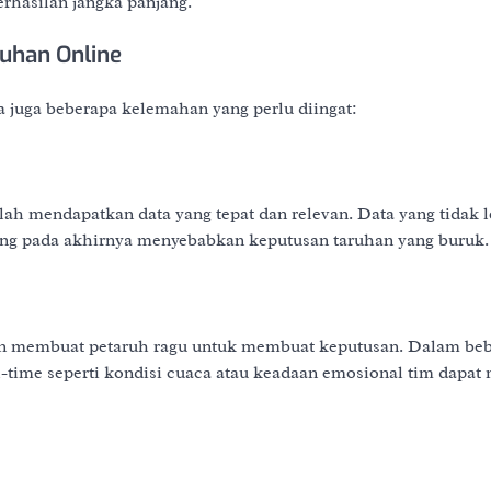
rhasilan jangka panjang.
uhan Online
a juga beberapa kelemahan yang perlu diingat:
lah mendapatkan data yang tepat dan relevan. Data yang tidak 
 yang pada akhirnya menyebabkan keputusan taruhan yang buruk.
an membuat petaruh ragu untuk membuat keputusan. Dalam be
real-time seperti kondisi cuaca atau keadaan emosional tim dapa