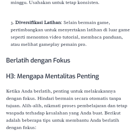
minggu. Usahakan untuk tetap konsisten.
Diversifikasi Latihan
: Selain bermain game,
pertimbangkan untuk menyertakan latihan di luar game
seperti menonton video tutorial, membaca panduan,
atau melihat gameplay pemain pro.
Berlatih dengan Fokus
H3: Mengapa Mentalitas Penting
Ketika Anda berlatih, penting untuk melakukannya
dengan fokus. Hindari bermain secara otomatis tanpa
tujuan. Alih-alih, nikmati proses pembelajaran dan tetap
waspada terhadap kesalahan yang Anda buat. Berikut
adalah beberapa tips untuk membantu Anda berlatih
dengan fokus: