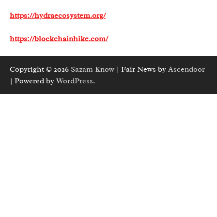
https://hydraecosystem.org/
https://blockchainhike.com/
Copyright © 2026
Sazam Know
| Fair News by
Ascendoor
| Powered by
WordPress
.