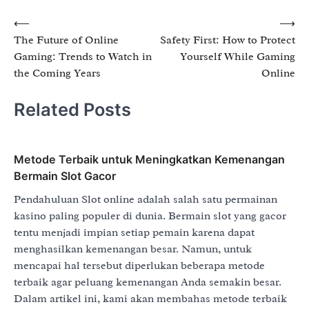
Post
⟵
⟶
The Future of Online
Safety First: How to Protect
navigation
Gaming: Trends to Watch in
Yourself While Gaming
the Coming Years
Online
Related Posts
Metode Terbaik untuk Meningkatkan Kemenangan
Bermain Slot Gacor
Pendahuluan Slot online adalah salah satu permainan
kasino paling populer di dunia. Bermain slot yang gacor
tentu menjadi impian setiap pemain karena dapat
menghasilkan kemenangan besar. Namun, untuk
mencapai hal tersebut diperlukan beberapa metode
terbaik agar peluang kemenangan Anda semakin besar.
Dalam artikel ini, kami akan membahas metode terbaik