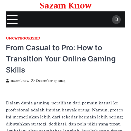
Skip
Sazam Know
to
content
UNCATEGORIZED
From Casual to Pro: How to
Transition Your Online Gaming
Skills
sazamknow
December 17, 2024
Dalam dunia gaming, peralihan dari pemain kasual ke
profesional adalah impian banyak orang. Namun, proses
ini memerlukan lebih dari sekedar bermain lebih sering;
dibutuhkan strategi, dedikasi, dan pola pikir yang tepat.