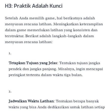
H3: Praktik Adalah Kunci
Setelah Anda memilih game, hal berikutnya adalah
menyusun rencana latihan. Meningkatkan keterampilan
dalam game memerlukan latihan yang konsisten dan
terstruktur. Berikut adalah langkah-langkah dalam
menyusun rencana latihan:
Tetapkan Tujuan yang Jelas
: Tentukan tujuan jangka
pendek dan jangka panjang. Misalnya, ingin mencapai
peringkat tertentu dalam waktu tiga bulan.
Jadwalkan Waktu Latihan
: Tentukan berapa banyak
waktu yang bisa Anda dedikasikan untuk latihan setiap