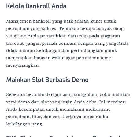
Kelola Bankroll Anda
Manajemen bankroll yang baik adalah kunci untuk
permainan yang sukses. Tentukan berapa banyak uang
yang siap Anda pertaruhkan dan tetap pada anggaran
tersebut. Jangan pernah bermain dengan uang yang Anda
tidak mampu kehilangan dan pertimbangkan untuk
menetapkan batasan waktu agar permainan tetap
menyenangkan.
Mainkan Slot Berbasis Demo
Sebelum bermain dengan uang sungguhan, coba mainkan
versi demo dari slot yang ingin Anda coba. Ini memberi
Anda kesempatan untuk memahami mekanisme
permainan, fitur, dan cara kerjanya tanpa risiko
kehilangan uang.