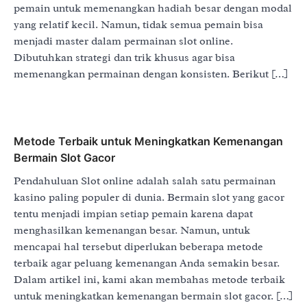
pemain untuk memenangkan hadiah besar dengan modal
yang relatif kecil. Namun, tidak semua pemain bisa
menjadi master dalam permainan slot online.
Dibutuhkan strategi dan trik khusus agar bisa
memenangkan permainan dengan konsisten. Berikut […]
Metode Terbaik untuk Meningkatkan Kemenangan
Bermain Slot Gacor
Pendahuluan Slot online adalah salah satu permainan
kasino paling populer di dunia. Bermain slot yang gacor
tentu menjadi impian setiap pemain karena dapat
menghasilkan kemenangan besar. Namun, untuk
mencapai hal tersebut diperlukan beberapa metode
terbaik agar peluang kemenangan Anda semakin besar.
Dalam artikel ini, kami akan membahas metode terbaik
untuk meningkatkan kemenangan bermain slot gacor. […]