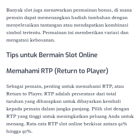
Banyak slot juga menawarkan permainan bonus, di mana
pemain dapat memenangkan hadiah tambahan dengan
menyelesaikan tantangan atau mendapatkan kombinasi
simbol tertentu. Permainan ini memberikan variasi dan
mengatasi kebosanan.
Tips untuk Bermain Slot Online
Memahami RTP (Return to Player)
Sebagai pemain, penting untuk memahami RTP, atau
Return to Player. RTP adalah persentase dari total
taruhan yang diharapkan untuk dibayarkan kembali
kepada pemain dalam jangka panjang. Pilih slot dengan
RTP yang tinggi untuk meningkatkan peluang Anda untuk
menang. Rata-rata RTP slot online berkisar antara 92%
hingga 97%.