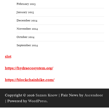
February 2025
January 2025
December 2024
November 2024
October 2024
September 2024
slot
https://hydraecosystem.org/
https://blockchainhike.com/
Copyright © 2026
Sazam Know
| Fair News by
Ascendoor
| Powered by
WordPress
.