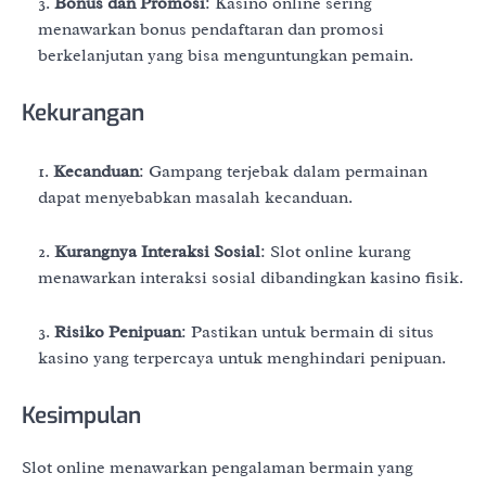
Bonus dan Promosi
: Kasino online sering
menawarkan bonus pendaftaran dan promosi
berkelanjutan yang bisa menguntungkan pemain.
Kekurangan
Kecanduan
: Gampang terjebak dalam permainan
dapat menyebabkan masalah kecanduan.
Kurangnya Interaksi Sosial
: Slot online kurang
menawarkan interaksi sosial dibandingkan kasino fisik.
Risiko Penipuan
: Pastikan untuk bermain di situs
kasino yang terpercaya untuk menghindari penipuan.
Kesimpulan
Slot online menawarkan pengalaman bermain yang