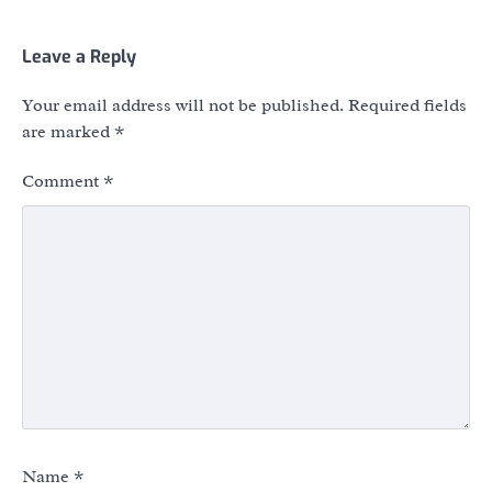
Leave a Reply
Your email address will not be published.
Required fields
are marked
*
Comment
*
Name
*