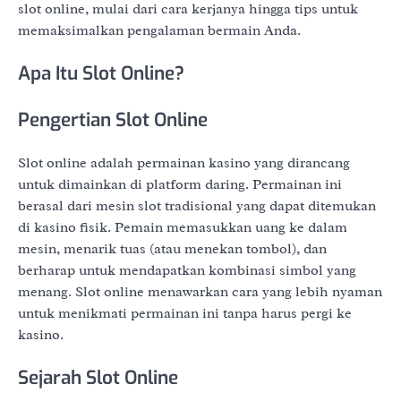
slot online, mulai dari cara kerjanya hingga tips untuk
memaksimalkan pengalaman bermain Anda.
Apa Itu Slot Online?
Pengertian Slot Online
Slot online adalah permainan kasino yang dirancang
untuk dimainkan di platform daring. Permainan ini
berasal dari mesin slot tradisional yang dapat ditemukan
di kasino fisik. Pemain memasukkan uang ke dalam
mesin, menarik tuas (atau menekan tombol), dan
berharap untuk mendapatkan kombinasi simbol yang
menang. Slot online menawarkan cara yang lebih nyaman
untuk menikmati permainan ini tanpa harus pergi ke
kasino.
Sejarah Slot Online