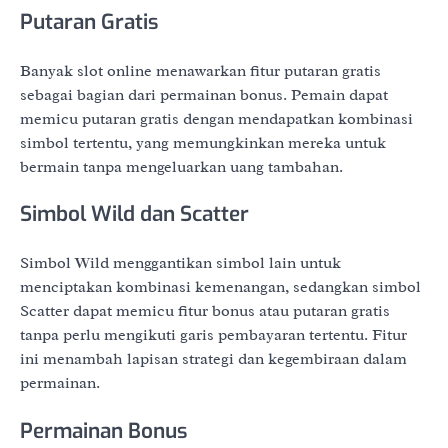
Putaran Gratis
Banyak slot online menawarkan fitur putaran gratis
sebagai bagian dari permainan bonus. Pemain dapat
memicu putaran gratis dengan mendapatkan kombinasi
simbol tertentu, yang memungkinkan mereka untuk
bermain tanpa mengeluarkan uang tambahan.
Simbol Wild dan Scatter
Simbol Wild menggantikan simbol lain untuk
menciptakan kombinasi kemenangan, sedangkan simbol
Scatter dapat memicu fitur bonus atau putaran gratis
tanpa perlu mengikuti garis pembayaran tertentu. Fitur
ini menambah lapisan strategi dan kegembiraan dalam
permainan.
Permainan Bonus