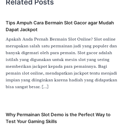
Related Posts
Tips Ampuh Cara Bermain Slot Gacor agar Mudah
Dapat Jackpot
Apakah Anda Pernah Bermain Slot Online? Slot online
merupakan salah satu permainan judi yang populer dan
banyak digemari oleh para pemain. Slot gacor adalah
istilah yang digunakan untuk mesin slot yang sering
memberikan jackpot kepada para pemainnya. Bagi
pemain slot online, mendapatkan jackpot tentu menjadi
impian yang diinginkan karena hadiah yang didapatkan
bisa sangat besar. […]
Why Permainan Slot Demo is the Perfect Way to
Test Your Gaming Skills