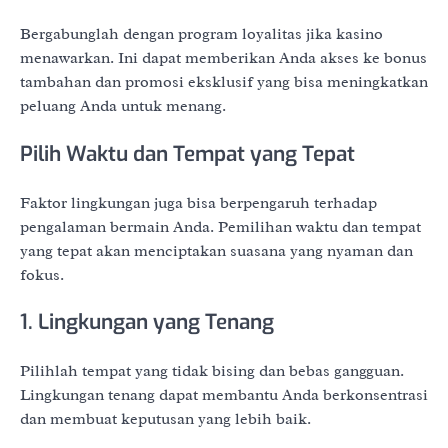
Bergabunglah dengan program loyalitas jika kasino
menawarkan. Ini dapat memberikan Anda akses ke bonus
tambahan dan promosi eksklusif yang bisa meningkatkan
peluang Anda untuk menang.
Pilih Waktu dan Tempat yang Tepat
Faktor lingkungan juga bisa berpengaruh terhadap
pengalaman bermain Anda. Pemilihan waktu dan tempat
yang tepat akan menciptakan suasana yang nyaman dan
fokus.
1. Lingkungan yang Tenang
Pilihlah tempat yang tidak bising dan bebas gangguan.
Lingkungan tenang dapat membantu Anda berkonsentrasi
dan membuat keputusan yang lebih baik.