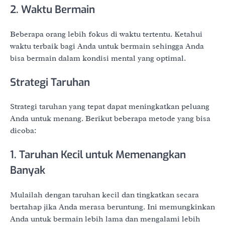
2. Waktu Bermain
Beberapa orang lebih fokus di waktu tertentu. Ketahui
waktu terbaik bagi Anda untuk bermain sehingga Anda
bisa bermain dalam kondisi mental yang optimal.
Strategi Taruhan
Strategi taruhan yang tepat dapat meningkatkan peluang
Anda untuk menang. Berikut beberapa metode yang bisa
dicoba:
1. Taruhan Kecil untuk Memenangkan
Banyak
Mulailah dengan taruhan kecil dan tingkatkan secara
bertahap jika Anda merasa beruntung. Ini memungkinkan
Anda untuk bermain lebih lama dan mengalami lebih