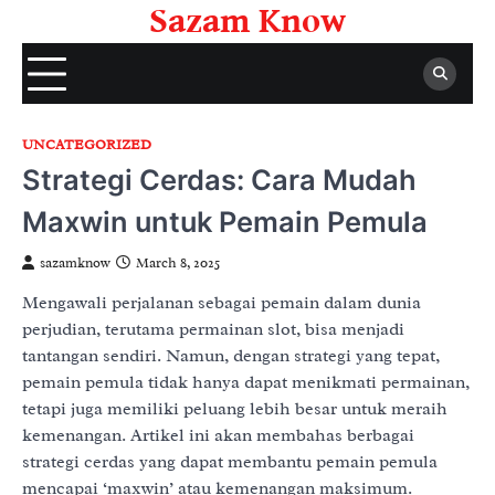
Skip
Sazam Know
to
content
UNCATEGORIZED
Strategi Cerdas: Cara Mudah
Maxwin untuk Pemain Pemula
sazamknow
March 8, 2025
Mengawali perjalanan sebagai pemain dalam dunia
perjudian, terutama permainan slot, bisa menjadi
tantangan sendiri. Namun, dengan strategi yang tepat,
pemain pemula tidak hanya dapat menikmati permainan,
tetapi juga memiliki peluang lebih besar untuk meraih
kemenangan. Artikel ini akan membahas berbagai
strategi cerdas yang dapat membantu pemain pemula
mencapai ‘maxwin’ atau kemenangan maksimum.