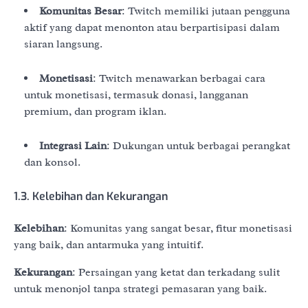
Komunitas Besar
: Twitch memiliki jutaan pengguna
aktif yang dapat menonton atau berpartisipasi dalam
siaran langsung.
Monetisasi
: Twitch menawarkan berbagai cara
untuk monetisasi, termasuk donasi, langganan
premium, dan program iklan.
Integrasi Lain
: Dukungan untuk berbagai perangkat
dan konsol.
1.3. Kelebihan dan Kekurangan
Kelebihan
: Komunitas yang sangat besar, fitur monetisasi
yang baik, dan antarmuka yang intuitif.
Kekurangan
: Persaingan yang ketat dan terkadang sulit
untuk menonjol tanpa strategi pemasaran yang baik.