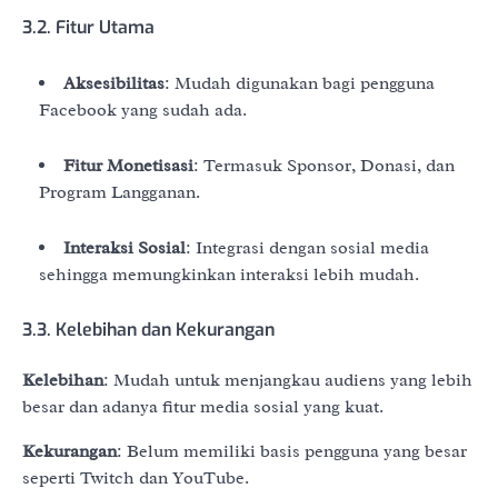
3.2. Fitur Utama
Aksesibilitas
: Mudah digunakan bagi pengguna
Facebook yang sudah ada.
Fitur Monetisasi
: Termasuk Sponsor, Donasi, dan
Program Langganan.
Interaksi Sosial
: Integrasi dengan sosial media
sehingga memungkinkan interaksi lebih mudah.
3.3. Kelebihan dan Kekurangan
Kelebihan
: Mudah untuk menjangkau audiens yang lebih
besar dan adanya fitur media sosial yang kuat.
Kekurangan
: Belum memiliki basis pengguna yang besar
seperti Twitch dan YouTube.