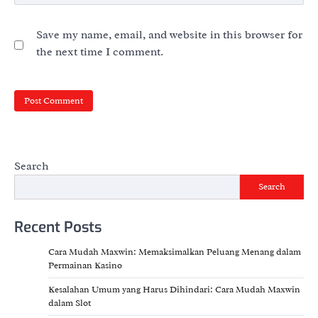
Save my name, email, and website in this browser for
the next time I comment.
Search
Search
Recent Posts
Cara Mudah Maxwin: Memaksimalkan Peluang Menang dalam
Permainan Kasino
Kesalahan Umum yang Harus Dihindari: Cara Mudah Maxwin
dalam Slot