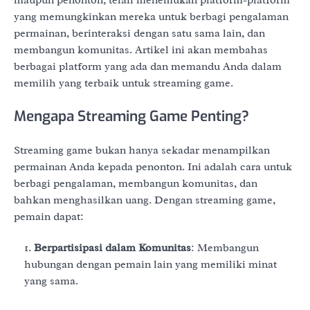
maupun penonton, telah menemukan platform-platform
yang memungkinkan mereka untuk berbagi pengalaman
permainan, berinteraksi dengan satu sama lain, dan
membangun komunitas. Artikel ini akan membahas
berbagai platform yang ada dan memandu Anda dalam
memilih yang terbaik untuk streaming game.
Mengapa Streaming Game Penting?
Streaming game bukan hanya sekadar menampilkan
permainan Anda kepada penonton. Ini adalah cara untuk
berbagi pengalaman, membangun komunitas, dan
bahkan menghasilkan uang. Dengan streaming game,
pemain dapat:
Berpartisipasi dalam Komunitas
: Membangun
hubungan dengan pemain lain yang memiliki minat
yang sama.