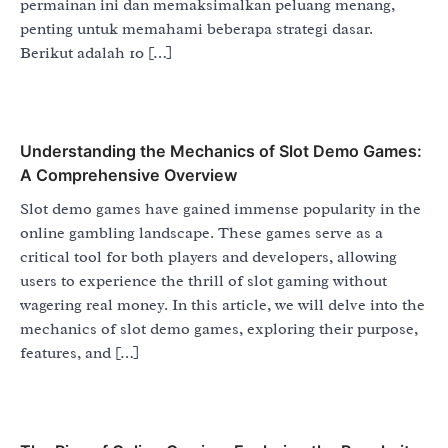
permainan ini dan memaksimalkan peluang menang,
penting untuk memahami beberapa strategi dasar.
Berikut adalah 10 […]
Understanding the Mechanics of Slot Demo Games:
A Comprehensive Overview
Slot demo games have gained immense popularity in the
online gambling landscape. These games serve as a
critical tool for both players and developers, allowing
users to experience the thrill of slot gaming without
wagering real money. In this article, we will delve into the
mechanics of slot demo games, exploring their purpose,
features, and […]