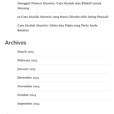
Menggali Potensi Maxwin: Cara Mudah dan Efektif untuk
Menang
10 Cara Mudah Maxwin yang Harus Dicoba oleh Setiap Penjudi
Cara Mudah Maxwin: Mitos dan Fakta yang Perlu Anda
Ketahui
Archives
March 2025
February 2025
January 2025
December 2024
November 2024
October 2024
September 2024