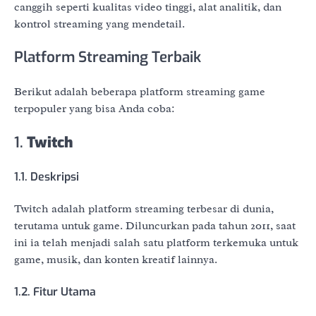
canggih seperti kualitas video tinggi, alat analitik, dan
kontrol streaming yang mendetail.
Platform Streaming Terbaik
Berikut adalah beberapa platform streaming game
terpopuler yang bisa Anda coba:
1.
Twitch
1.1. Deskripsi
Twitch adalah platform streaming terbesar di dunia,
terutama untuk game. Diluncurkan pada tahun 2011, saat
ini ia telah menjadi salah satu platform terkemuka untuk
game, musik, dan konten kreatif lainnya.
1.2. Fitur Utama