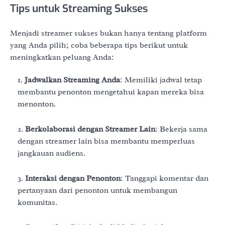
Tips untuk Streaming Sukses
Menjadi streamer sukses bukan hanya tentang platform
yang Anda pilih; coba beberapa tips berikut untuk
meningkatkan peluang Anda:
Jadwalkan Streaming Anda
: Memiliki jadwal tetap
membantu penonton mengetahui kapan mereka bisa
menonton.
Berkolaborasi dengan Streamer Lain
: Bekerja sama
dengan streamer lain bisa membantu memperluas
jangkauan audiens.
Interaksi dengan Penonton
: Tanggapi komentar dan
pertanyaan dari penonton untuk membangun
komunitas.