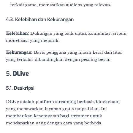
terkait game, memastikan audiens yang relevan.
4.3. Kelebihan dan Kekurangan
Kelebihan
: Dukungan yang baik untuk komunitas, sistem
monetisasi yang menarik.
Kekurangan
: Basis pengguna yang masih kecil dan fitur
yang terbatas dibandingkan dengan pesaing besar.
5.
DLive
5.1. Deskripsi
DLive adalah platform streaming berbasis blockchain
yang menawarkan layanan gratis tanpa iklan. Ini
memberikan kesempatan bagi streamer untuk
mendapatkan uang dengan cara yang berbeda.