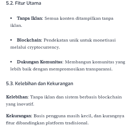
5.2. Fitur Utama
Tanpa Iklan
: Semua konten ditampilkan tanpa
iklan.
Blockchain
: Pendekatan unik untuk monetisasi
melalui cryptocurrency.
Dukungan Komunitas
: Membangun komunitas yang
lebih baik dengan mempromosikan transparansi.
5.3. Kelebihan dan Kekurangan
Kelebihan
: Tanpa iklan dan sistem berbasis blockchain
yang inovatif.
Kekurangan
: Basis pengguna masih kecil, dan kurangnya
fitur dibandingkan platform tradisional.