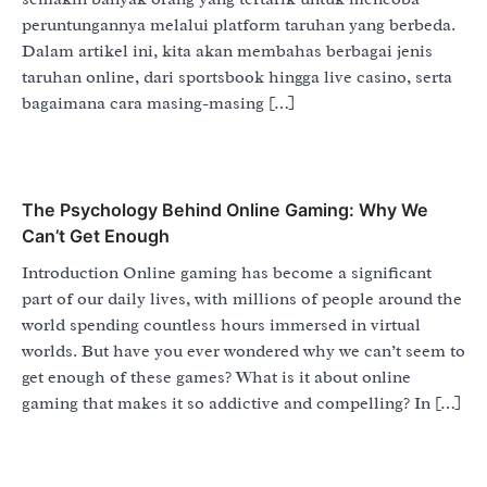
peruntungannya melalui platform taruhan yang berbeda.
Dalam artikel ini, kita akan membahas berbagai jenis
taruhan online, dari sportsbook hingga live casino, serta
bagaimana cara masing-masing […]
The Psychology Behind Online Gaming: Why We
Can’t Get Enough
Introduction Online gaming has become a significant
part of our daily lives, with millions of people around the
world spending countless hours immersed in virtual
worlds. But have you ever wondered why we can’t seem to
get enough of these games? What is it about online
gaming that makes it so addictive and compelling? In […]