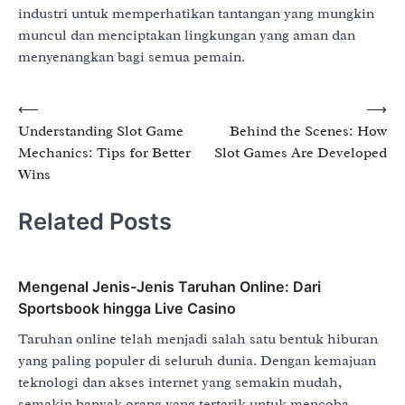
industri untuk memperhatikan tantangan yang mungkin
muncul dan menciptakan lingkungan yang aman dan
menyenangkan bagi semua pemain.
Post
⟵
⟶
Understanding Slot Game
Behind the Scenes: How
navigation
Mechanics: Tips for Better
Slot Games Are Developed
Wins
Related Posts
Mengenal Jenis-Jenis Taruhan Online: Dari
Sportsbook hingga Live Casino
Taruhan online telah menjadi salah satu bentuk hiburan
yang paling populer di seluruh dunia. Dengan kemajuan
teknologi dan akses internet yang semakin mudah,
semakin banyak orang yang tertarik untuk mencoba