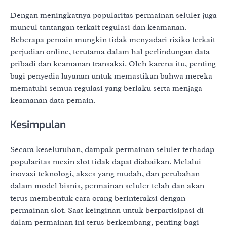
Dengan meningkatnya popularitas permainan seluler juga
muncul tantangan terkait regulasi dan keamanan.
Beberapa pemain mungkin tidak menyadari risiko terkait
perjudian online, terutama dalam hal perlindungan data
pribadi dan keamanan transaksi. Oleh karena itu, penting
bagi penyedia layanan untuk memastikan bahwa mereka
mematuhi semua regulasi yang berlaku serta menjaga
keamanan data pemain.
Kesimpulan
Secara keseluruhan, dampak permainan seluler terhadap
popularitas mesin slot tidak dapat diabaikan. Melalui
inovasi teknologi, akses yang mudah, dan perubahan
dalam model bisnis, permainan seluler telah dan akan
terus membentuk cara orang berinteraksi dengan
permainan slot. Saat keinginan untuk berpartisipasi di
dalam permainan ini terus berkembang, penting bagi