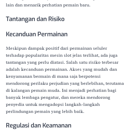
lain dan menarik perhatian pemain baru.
Tantangan dan Risiko
Kecanduan Permainan
Meskipun dampak positif dari permainan seluler
terhadap popularitas mesin slot jelas terlihat, ada juga
tantangan yang perlu diatasi. Salah satu risiko terbesar
adalah kecanduan permainan. Akses yang mudah dan
kenyamanan bermain di mana saja berpotensi
mendorong perilaku perjudian yang berlebihan, terutama
di kalangan pemain muda. Ini menjadi perhatian bagi
banyak lembaga pengatur, dan mereka mendorong
penyedia untuk mengadopsi langkah-langkah
perlindungan pemain yang lebih baik.
Regulasi dan Keamanan