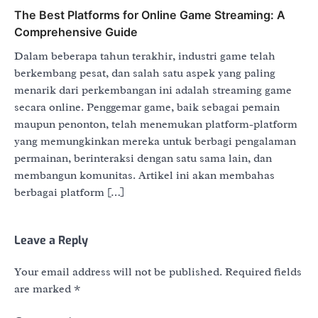
The Best Platforms for Online Game Streaming: A
Comprehensive Guide
Dalam beberapa tahun terakhir, industri game telah
berkembang pesat, dan salah satu aspek yang paling
menarik dari perkembangan ini adalah streaming game
secara online. Penggemar game, baik sebagai pemain
maupun penonton, telah menemukan platform-platform
yang memungkinkan mereka untuk berbagi pengalaman
permainan, berinteraksi dengan satu sama lain, dan
membangun komunitas. Artikel ini akan membahas
berbagai platform […]
Leave a Reply
Your email address will not be published.
Required fields
are marked
*