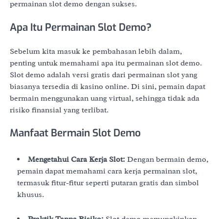
permainan slot demo dengan sukses.
Apa Itu Permainan Slot Demo?
Sebelum kita masuk ke pembahasan lebih dalam,
penting untuk memahami apa itu permainan slot demo.
Slot demo adalah versi gratis dari permainan slot yang
biasanya tersedia di kasino online. Di sini, pemain dapat
bermain menggunakan uang virtual, sehingga tidak ada
risiko finansial yang terlibat.
Manfaat Bermain Slot Demo
Mengetahui Cara Kerja Slot:
Dengan bermain demo,
pemain dapat memahami cara kerja permainan slot,
termasuk fitur-fitur seperti putaran gratis dan simbol
khusus.