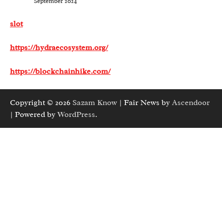
September 2024
slot
https://hydraecosystem.org/
https://blockchainhike.com/
Copyright © 2026
Sazam Know
| Fair News by
Ascendoor
| Powered by
WordPress
.