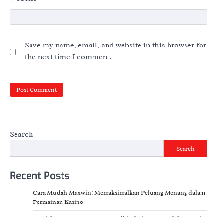
Save my name, email, and website in this browser for
the next time I comment.
Search
Search
Recent Posts
Cara Mudah Maxwin: Memaksimalkan Peluang Menang dalam
Permainan Kasino