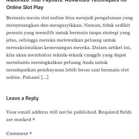
Online Slot Play
Bermain mesin slot online bisa menjadi pengalaman yang
menyenangkan dan mengasyikkan. Namun, tidak sedikit
pemain yang memilih untuk bermain tanpa strategi yang
jelas, sehingga mereka melewatkan peluang untuk
memaksimalkan kemenangan mereka. Dalam artikel ini,
kita akan membahas teknik-teknik canggih yang dapat
membantu meningkatkan peluang Anda untuk
mendapatkan pembayaran lebih besar saat bermain slot
online. Pahami […]
Leave a Reply
Your email address will not be published.
Required fields
are marked
*
Comment
*