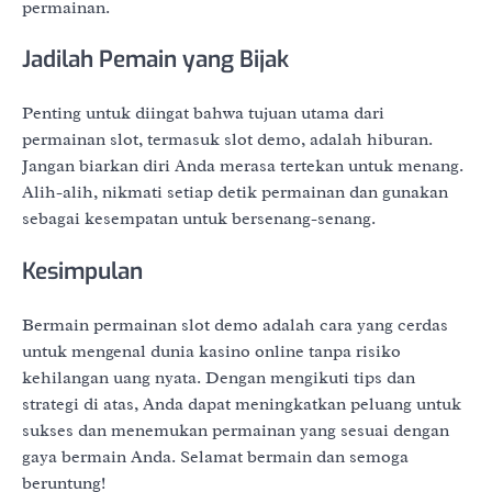
permainan.
Jadilah Pemain yang Bijak
Penting untuk diingat bahwa tujuan utama dari
permainan slot, termasuk slot demo, adalah hiburan.
Jangan biarkan diri Anda merasa tertekan untuk menang.
Alih-alih, nikmati setiap detik permainan dan gunakan
sebagai kesempatan untuk bersenang-senang.
Kesimpulan
Bermain permainan slot demo adalah cara yang cerdas
untuk mengenal dunia kasino online tanpa risiko
kehilangan uang nyata. Dengan mengikuti tips dan
strategi di atas, Anda dapat meningkatkan peluang untuk
sukses dan menemukan permainan yang sesuai dengan
gaya bermain Anda. Selamat bermain dan semoga
beruntung!