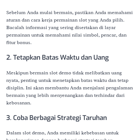
Sebelum Anda mulai bermain, pastikan Anda memahami
aturan dan cara kerja permainan slot yang Anda pilih.
Bacalah informasi yang sering disertakan di layar
permainan untuk memahami nilai simbol, pencar, dan
fitur bonus.
2. Tetapkan Batas Waktu dan Uang
Meskipun bermain slot demo tidak melibatkan uang
nyata, penting untuk menetapkan batas waktu dan tetap
disiplin. Ini akan membantu Anda menjalani pengalaman
bermain yang lebih menyenangkan dan terhindar dari
kebosanan.
3. Coba Berbagai Strategi Taruhan
Dalam slot demo, Anda memiliki kebebasan untuk