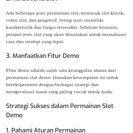
Ada beberapa jenis permainan slot, termasuk slot klasik,
video slot, dan progresif. Setiap jenis memiliki
karakteristik dan fungsi tersendiri. Sebelum bermain,
pelajari jenis slot yang akan dimainkan untuk memahami
cara dan strategi yang tepat.
3. Manfaatkan Fitur Demo
Fitur demo adalah salah satu keunggulan utama dari
permainan slot demo. Gunakan kesempatan ini untuk
bereksperimen dengan berbagai strategi dan
mengevaluasi mana yang paling cocok untuk Anda.
Strategi Sukses dalam Permainan Slot
Demo
1. Pahami Aturan Permainan