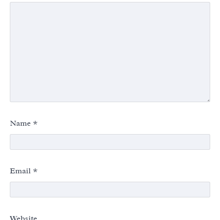
Name
*
Email
*
Website